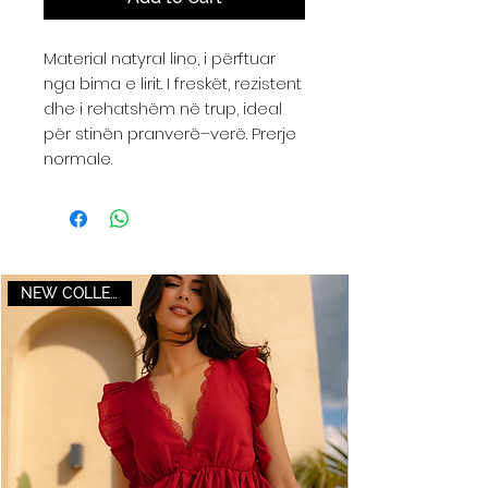
Material natyral lino, i përftuar
nga bima e lirit. I freskët, rezistent
dhe i rehatshëm në trup, ideal
për stinën pranverë–verë. Prerje
normale.
NEW COLLECTION