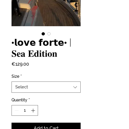
•𝗹𝗼𝘃𝗲 𝗳𝗼𝗿𝘁𝗲• |
𝐒𝐞𝐚 𝐄𝐝𝐢𝐭𝐢𝐨𝐧
Price
€129.00
Size
*
Select
Quantity
*
Add to Cart