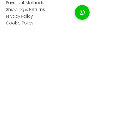
Payment Methods
Shipping & Returns
Privacy Policy
Cookie Policy
COMPANY
About Us
Customer Service
Showroom Location
SOCIAL
Instagram ShopClassAV
Instagram ClassAV
Facebook