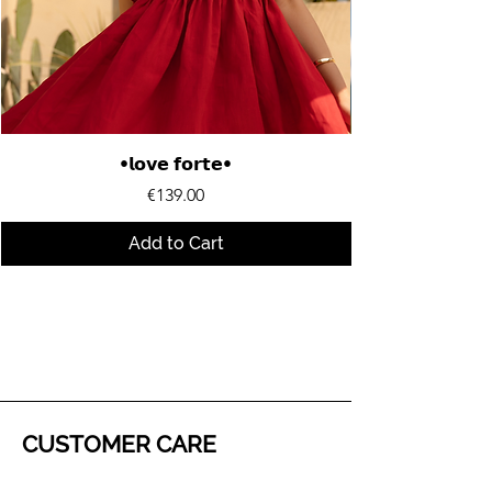
•𝗹𝗼𝘃𝗲 𝗳𝗼𝗿𝘁𝗲•
Price
€139.00
Add to Cart
CUSTOMER CARE