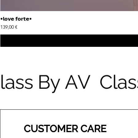
•𝗹𝗼𝘃𝗲 𝗳𝗼𝗿𝘁𝗲•
Price
139,00 €
CUSTOMER CARE