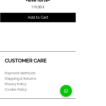
•𝗹𝗼𝘃𝗲 𝗳𝗼𝗿𝘁𝗲•
Price
119,00 €
Add to Cart
CUSTOMER CARE
Payment Methods
Shipping & Returns
Privacy Policy
Cookie Policy