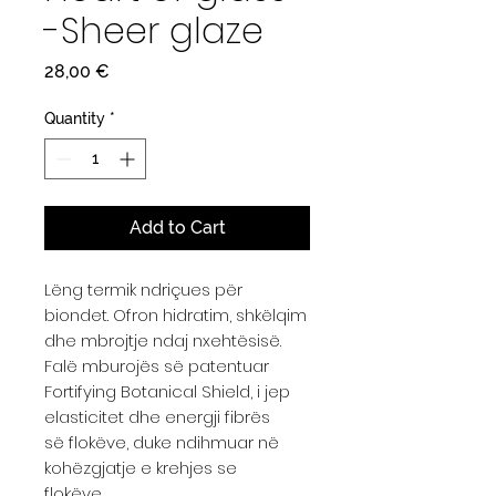
-Sheer glaze
Price
28,00 €
Quantity
*
Add to Cart
Lëng termik ndriçues për
biondet. Ofron hidratim, shkëlqim
dhe mbrojtje ndaj nxehtësisë.
Falë mburojës së patentuar
Fortifying Botanical Shield, i jep
elasticitet dhe energji fibrës
së flokëve, duke ndihmuar në
kohëzgjatje e krehjes se
flokëve.