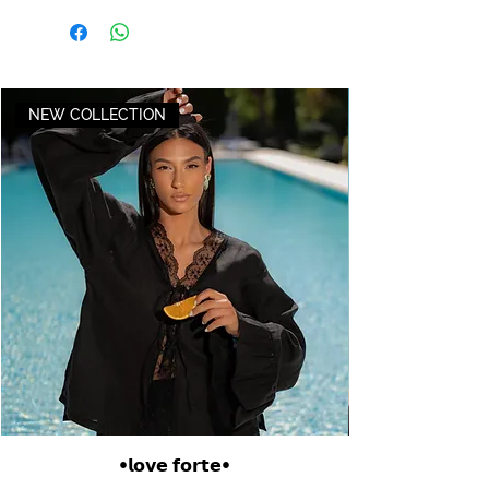
NEW COLLECTION
•𝗹𝗼𝘃𝗲 𝗳𝗼𝗿𝘁𝗲•