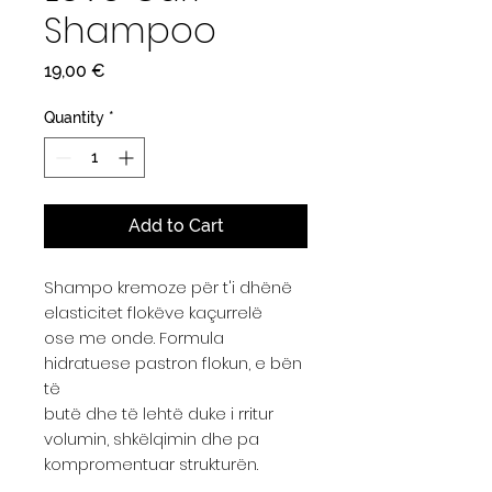
Shampoo
Price
19,00 €
Quantity
*
Add to Cart
Shampo kremoze për t'i dhënë
elasticitet flokëve kaçurrelë
ose me onde. Formula
hidratuese pastron flokun, e bën
të
butë dhe të lehtë duke i rritur
volumin, shkëlqimin dhe pa
kompromentuar strukturën.