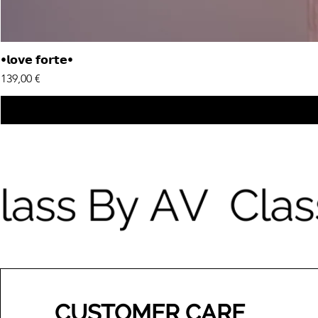
•𝗹𝗼𝘃𝗲 𝗳𝗼𝗿𝘁𝗲•
Price
139,00 €
CUSTOMER CARE