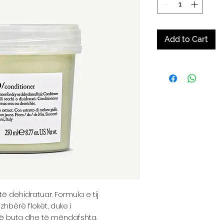
Add to Cart
ë dehidratuar. Formula e tij
zhbërë flokët, duke i
 të buta dhe të mëndafshta.