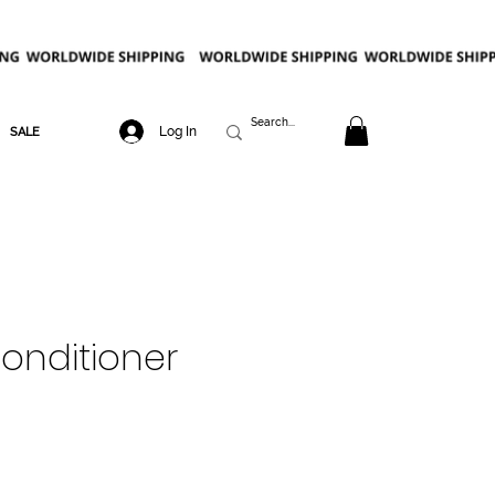
Log In
SALE
nditioner