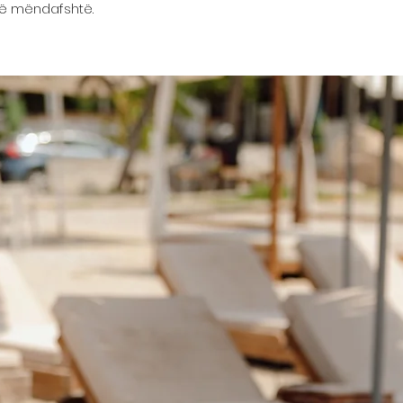
 të mëndafshtë.