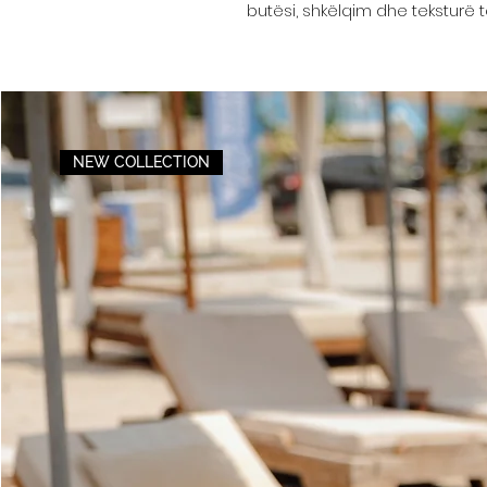
butësi, shkëlqim dhe teksturë
NEW COLLECTION