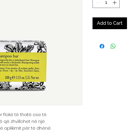
Add to Cart
 flokë të thatë ose të
të që zhvillohet në një
 aplikimit për të dhënë