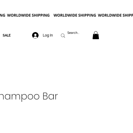
Log In
SALE
hampoo Bar