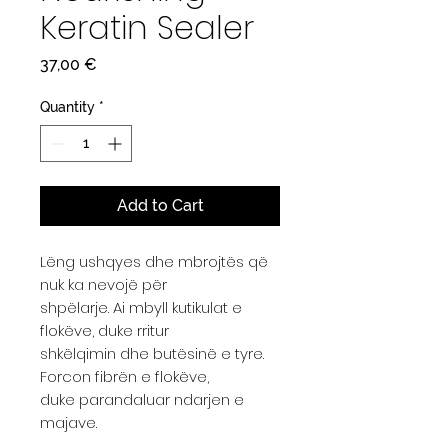
Keratin Sealer
Price
37,00 €
Quantity
*
Add to Cart
Lëng ushqyes dhe mbrojtës që
nuk ka nevojë për
shpëlarje. Ai mbyll kutikulat e
flokëve, duke rritur
shkëlqimin dhe butësinë e tyre.
Forcon fibrën e flokëve,
duke parandaluar ndarjen e
majave.