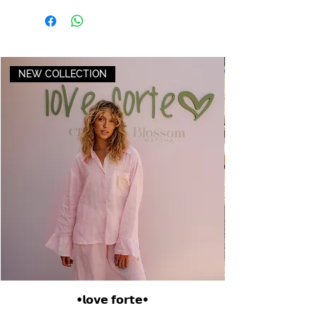
NEW COLLECTION
•𝗹𝗼𝘃𝗲 𝗳𝗼𝗿𝘁𝗲•