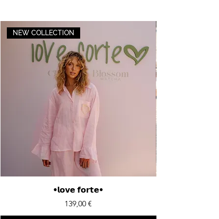
NEW COLLECTION
•𝗹𝗼𝘃𝗲 𝗳𝗼𝗿𝘁𝗲•
Price
139,00 €