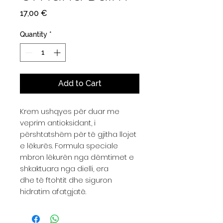
Price
17,00 €
Quantity
*
Add to Cart
Krem ushqyes për duar me
veprim antioksidant, i
përshtatshëm për të gjitha llojet
e lëkurës. Formula speciale
mbron lëkurën nga dëmtimet e
shkaktuara nga dielli, era
dhe të ftohtit dhe siguron
hidratim afatgjatë.