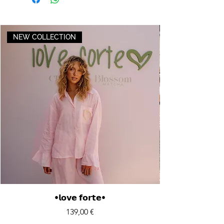
NEW COLLECTION
•𝗹𝗼𝘃𝗲 𝗳𝗼𝗿𝘁𝗲•
Price
139,00 €