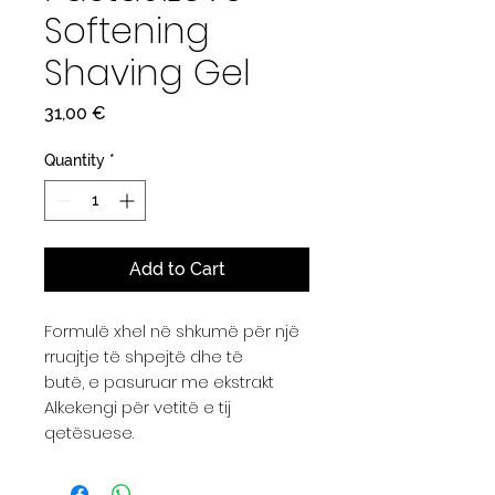
Softening
Shaving Gel
Price
31,00 €
Quantity
*
Add to Cart
Formulë xhel në shkumë për një
rruajtje të shpejtë dhe të
butë, e pasuruar me ekstrakt
Alkekengi për vetitë e tij
qetësuese.