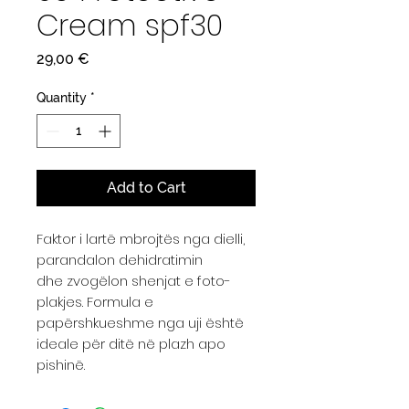
Cream spf30
Price
29,00 €
Quantity
*
Add to Cart
Faktor i lartë mbrojtës nga dielli,
parandalon dehidratimin
dhe zvogëlon shenjat e foto-
plakjes. Formula e
papërshkueshme nga uji është
ideale për ditë në plazh apo
pishinë.