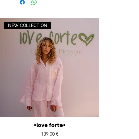
NEW COLLECTION
•𝗹𝗼𝘃𝗲 𝗳𝗼𝗿𝘁𝗲•
Price
139,00 €