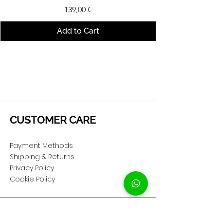
Price
139,00 €
Add to Cart
CUSTOMER CARE
Payment Methods
Shipping & Returns
Privacy Policy
Cookie Policy
COMPANY