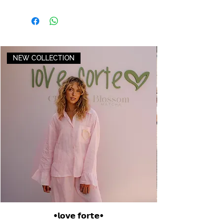
NEW COLLECTION
•𝗹𝗼𝘃𝗲 𝗳𝗼𝗿𝘁𝗲•