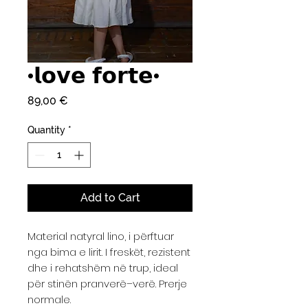
•𝗹𝗼𝘃𝗲 𝗳𝗼𝗿𝘁𝗲•
Price
89,00 €
Quantity
*
Add to Cart
Material natyral lino, i përftuar
nga bima e lirit. I freskët, rezistent
dhe i rehatshëm në trup, ideal
për stinën pranverë–verë. Prerje
normale.