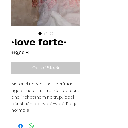
•𝗹𝗼𝘃𝗲 𝗳𝗼𝗿𝘁𝗲•
Price
119,00 €
Out of Stock
Material natyral lino, i përftuar
nga bima e lirit. I freskët, rezistent
dhe i rehatshëm në trup, ideal
për stinën pranverë–verë. Prerje
normale.