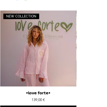
NEW COLLECTION
•𝗹𝗼𝘃𝗲 𝗳𝗼𝗿𝘁𝗲•
Price
139,00 €