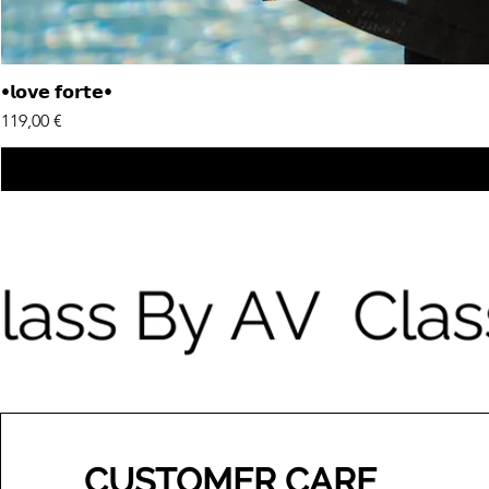
•𝗹𝗼𝘃𝗲 𝗳𝗼𝗿𝘁𝗲•
Price
119,00 €
CUSTOMER CARE