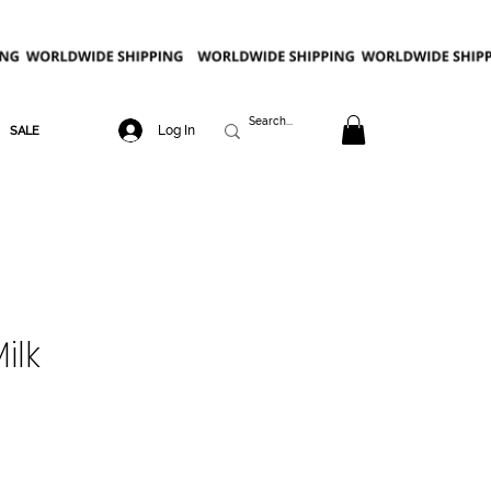
Log In
SALE
ilk