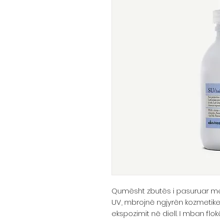
Qumësht zbutës i pasuruar me 
UV, mbrojnë ngjyrën kozmetike
ekspozimit në diell. I mban flok